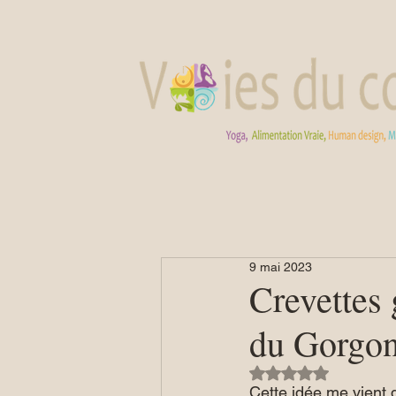
9 mai 2023
Crevettes 
du Gorgon
Noté NaN étoiles su
Cette idée me vient 