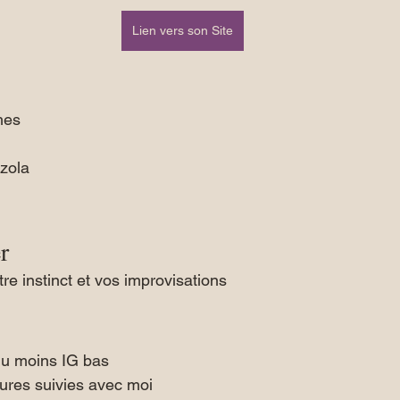
Lien vers son Site
hes
zola
r 
re instinct et vos improvisations
du moins IG bas
ures suivies avec moi