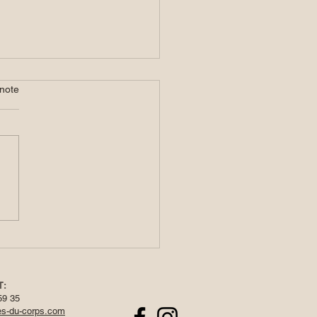
note
kes salés aux graines de
T:
59 35
es-du-corps.com