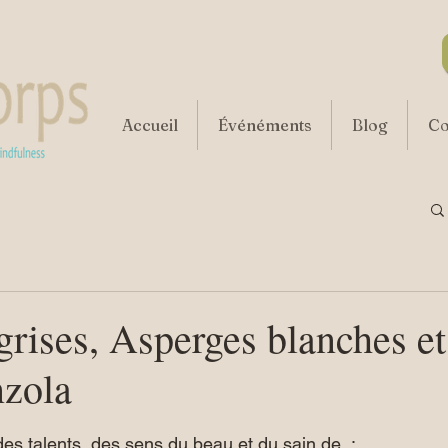
Accueil
Événéments
Blog
Co
grises, Asperges blanches e
zola
r 5.
des talents, des sens du beau et du sain de  :