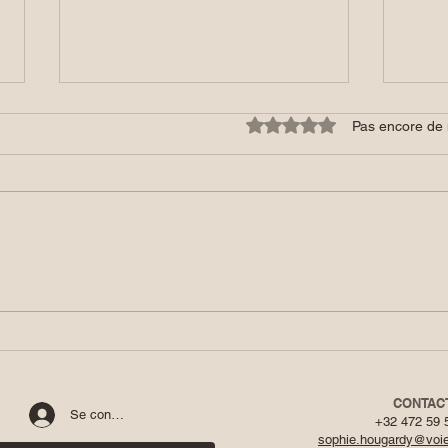
Noté 0 étoile sur 5.
Pas encore de 
Houmous de lentilles corail
Panca
chia
CONTAC
Se connecter
+32 472 59 
sophie.hougardy@voi