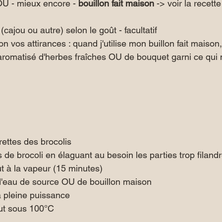
U - mieux encore - 
bouillon fait maison
 -> voir la recett
cajou ou autre) selon le goût - facultatif
 vos attirances : quand j'utilise mon buillon fait maison, 
aromatisé d'herbes fraîches OU de bouquet garni ce qui
urettes des brocolis
s de brocoli en élaguant au besoin les parties trop filan
out à la vapeur (15 minutes)
 d'eau de source OU de bouillon maison
à pleine puissance
out sous 100°C