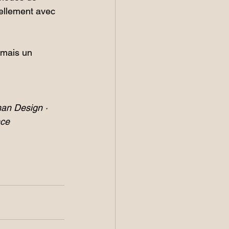
éellement avec 
amais un 
an Design · 
nce