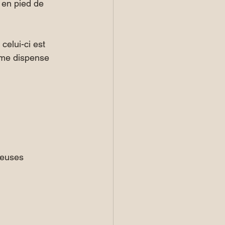
e en pied de 
celui-ci est 
 me dispense 
dreuses