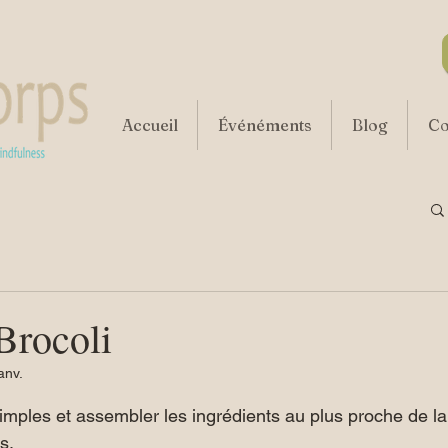
Accueil
Événéments
Blog
Co
Brocoli
anv.
r 5.
simples et assembler les ingrédients au plus proche de l
s.