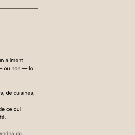
n aliment 
— ou non — le 
s, de cuisines, 
de ce qui 
té.
 modes de 