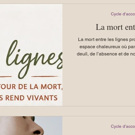
Cycle d'ac
La mort ent
La mort entre les lignes pr
espace chaleureux où parl
deuil, de l’absence et de no
rencontre pour ne pas re
traverse. Pour mettre des mots sur une expérience parfois
difficile à partager. Pour 
comparer les souffrances. Pour retrouver, au cœur d’une
communauté humaine, des re
parfois de no
Cycle d'ac