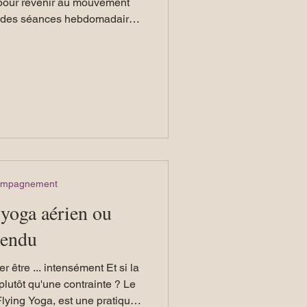
ve pour revenir au mouvement
ce initiation au mouvement du
ale, du centre du corps et des
’une danse libre, organique,
réel de chacune et de chacun.
emmes par les femmes.
compagnement
 yoga aérien ou
pendu
r être ... intensément Et si la
plutôt qu'une contrainte ? Le
lying Yoga, est une pratique