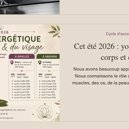
pouvez venir pour une
Cycle d'ac
Cet été 2026 : y
corps et
Nous avons beaucoup appri
Nous connaissons le rôle
muscles, des os, de la pea
encore du système digestif. En revanche, nous av
généralement reçu très p
systèmes énergétiques qui 
corps physique. Pourtan
mouvement, circulation, 