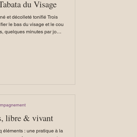
Tabata du Visage
t décolleté tonifié Trois
ier le bas du visage et le cou
, quelques minutes par jour,
ique inclus dans l’atelier.
compagnement
, libre & vivant
q éléments : une pratique à la