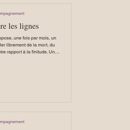
compagnement
re les lignes
opose, une fois par mois, un
er librement de la mort, du
tre rapport à la finitude. Une
ster seul avec ce que l’on
entendre d’autres vécus sans
ssources, des résonances et
uveaux appuis.
compagnement