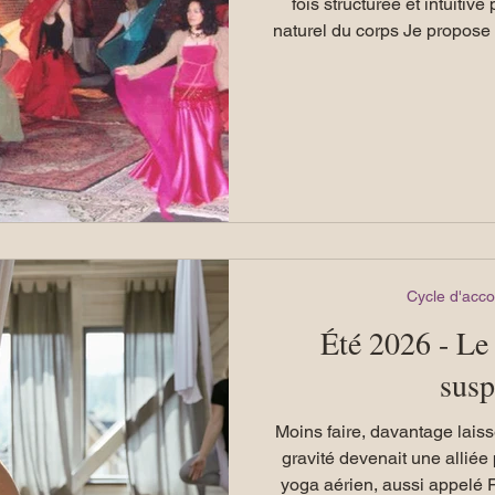
fois structurée et intuiti
naturel du corps Je propose des séances hebdomadaires
de danse intuitive : une dou
bassin, de la colonne vertébr
cinq éléments. Il s’agit d
structurée, reliée au corps 
Une initiation des f
Cycle d'ac
Été 2026 - Le
sus
Moins faire, davantage laisse
gravité devenait une alliée 
yoga aérien, aussi appelé F