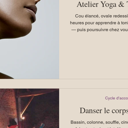
Atelier Yoga & 
Cou élancé, ovale redessiné e
heures pour apprendre à tonif
— puis poursuivre chez vous
avec un accessoire spécif
Cycle d'ac
Danser le corps
Bassin, colonne, souffle, cin