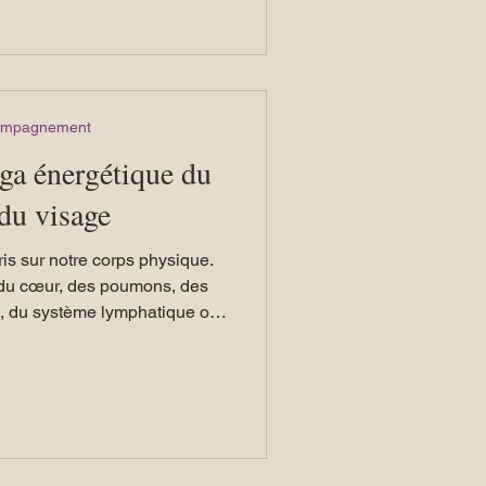
 seule séance ou en com
compagnement
oga énergétique du
 du visage
s sur notre corps physique.
 du cœur, des poumons, des
u, du système lymphatique ou
ons
eu d’enseignements sur les
traversent et soutiennent le
t, notre corps est aussi
rythme et information....