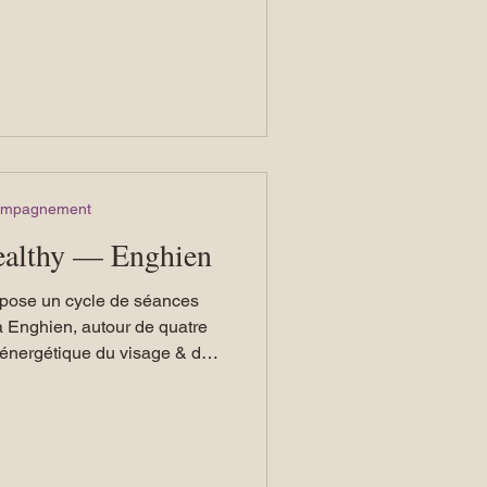
ts du yoga traditionnel à
uspendu. Celui-ci devient un
que : il soutient, accompagne,
es possibilités de mouvement.
 pourrait croire, le hamac ne
 le travail d
compagnement
ealthy — Enghien
opose un cycle de séances
énergétique du visage & du
choisissez librement les dates
us souhaitez participer, selon
ilité et votre rythme. Vous