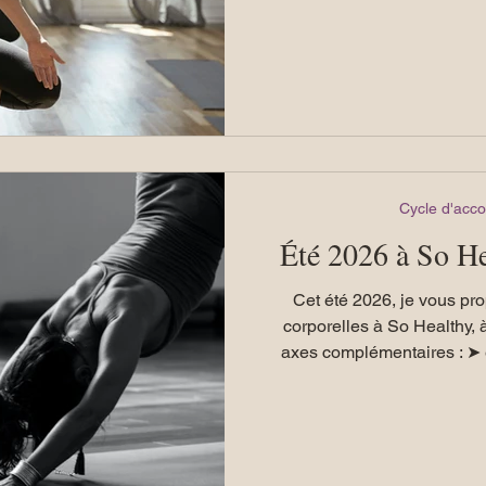
qui associe les fondemen
l'utilisation d'un hamac s
véritable partenaire de prati
sécurise et ouvre de nouvell
Contrairement à ce que l'on
remplace pas
Cycle d'ac
Été 2026 à So H
Cet été 2026, je vous pr
corporelles à So Healthy, à Enghien, autour de quatre
axes complémentaires : ➤ 
corps, ➤ la mobilité profonde du bassin ➤ yoga
Sampoorna, ➤ yoga suspendu (hamac) Les séances sont
proposées à la carte : vous 
et les séances auxquelles vo
vos envies, votre disponib