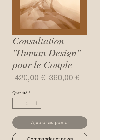
Consultation -
"Human Design"
pour le Couple
Prix
Prix
 420,00 € 
360,00 €
original
promotionnel
Quantité
*
Ajouter au panier
Commander et payer