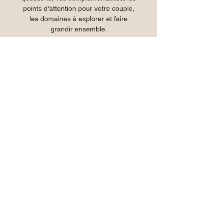
points d'attention pour votre couple,
les domaines à explorer et faire
grandir ensemble.
Trois "cartes énergétiques" vous sont
remises : les deux cartes individuelles
et celle de votre couple.
Aussi deux documents explicatifs
d'environ 60 pages pour chacun de
vos profils énergétiques indiciduels.
Au plaisir de faire de votre
connaissance ou de vous revoir.
Sophie
sophie.hougardy@voies-du-
corps.com
+32 472 59 59 35
Pratiquement