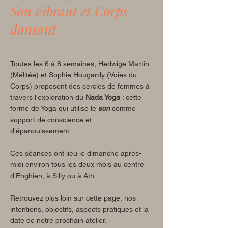
Son vibrant et Corps
dansant
Toutes les 6 à 8 semaines, Hedwige Martin
(Mélitée) et Sophie Hougardy (Voies du
Corps) proposent des cercles de femmes à
travers l'exploration du
Nada Yoga
: cette
forme de Yoga qui utilise le
son
comme
support de conscience et
d'épanouissement.
Ces séances ont lieu le dimanche après-
midi environ tous les deux mois au centre
d'Enghien, à Silly ou à Ath.
Retrouvez plus loin sur cette page, nos
intentions, objectifs, aspects pratiques et la
date de notre prochain atelier.