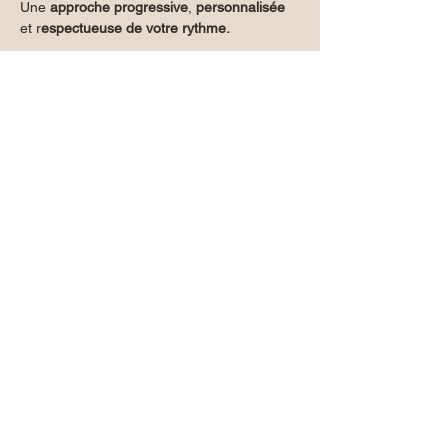
Une 
approche progressive
, 
personnalisée 
et r
espectueuse de votre rythme.
👉 
Découvrir le descriptif complet du 
programme
 :
https://www.voies-du-
corps.com/post/nouvel-%C3%A9lan-vital-
%C3%A0-l-autre-de-l-an-neuf
Partager cet événement
CONTACT:
+32 472 59 59 35