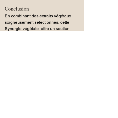
Conclusion
En combinant des extraits végétaux 
soigneusement sélectionnés, cette 
Synergie végétale  offre un soutien 
naturel et global pour lutter contre la 
dépression et le burn-out. Il agit à la fois 
sur l’équilibre émotionnel, la gestion du 
stress, la qualité du sommeil et la 
vitalité. Un véritable allié pour retrouver 
sérénité et énergie, naturellement.
Vous souhaiteriez en savoir 
plus ?
Remplissez ce formulaire pour que je 
prenne contact avec vous.