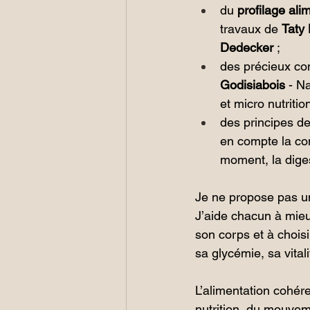
du 
profilage ali
travaux de 
Taty
Dedecker
 ;
des précieux con
Godisiabois
 - N
et micro nutritio
des principes de 
en compte la cons
moment, la diges
Je ne propose pas un
J’aide chacun à mieu
son corps et à choisi
sa glycémie, sa vitali
L’alimentation cohére
nutrition, du mouvem