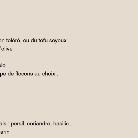
ien toléré, ou du tofu soyeux
’olive
bio
upe de flocons au choix :
is : persil, coriandre, basilic…
arin