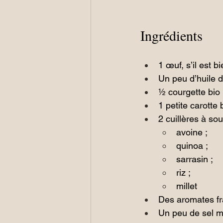
Ingrédients
1 œuf, s’il est b
Un peu d’huile d
½ courgette bio
1 petite carotte 
2 cuillères à so
avoine ;
quinoa ;
sarrasin ;
riz ;
millet
Des aromates fra
Un peu de sel m