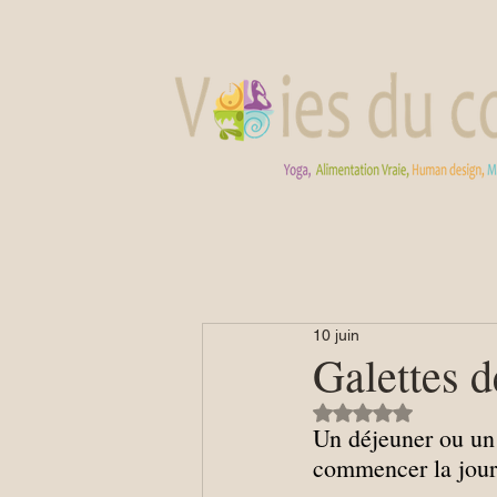
10 juin
Galettes 
Noté NaN étoiles su
Un déjeuner ou un 
commencer la jou