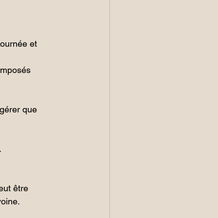
journée et 
composés 
gérer que 
 
eut être 
voine.