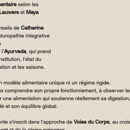
mentaire
 selon les 
 Lauwers
 et 
Maya 
seils de 
Catherine 
aturopathie integrative 
n
l’
Ayurveda
, qui prend 
titution, l’état du 
tion et les saisons.
 modèle alimentaire unique ni un régime rigide.
x comprendre son propre fonctionnement, à observer les
r une alimentation qui soutienne réellement sa digestion,
té et son équilibre global.
nte s’inscrit dans l’approche de 
Voies du Corps
, au croi
ent et de la pleine présence.