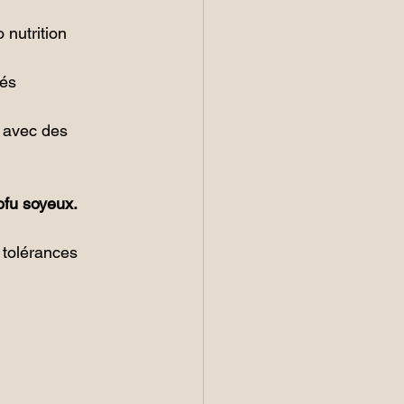
 nutrition
és 
 avec des 
ofu soyeux. 
 tolérances 