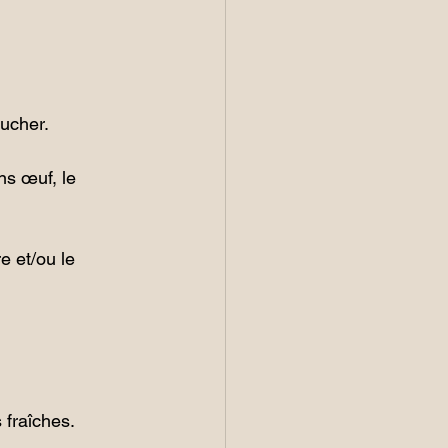
lucher.
ns œuf, le 
e et/ou le 
 fraîches.