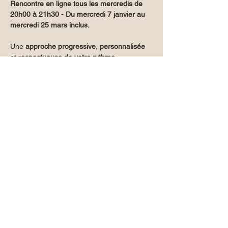
Rencontre en ligne tous les mercredis de 
20h00 à 21h30 - Du mercredi 7 janvier au 
mercredi 25 mars inclus.
Une 
approche progressive
, 
personnalisée 
et r
espectueuse de votre rythme.
👉 
Découvrir le descriptif complet du 
programme
 :
https://www.voies-du-
corps.com/post/nouvel-%C3%A9lan-vital-
%C3%A0-l-autre-de-l-an-neuf
Partager cet événement