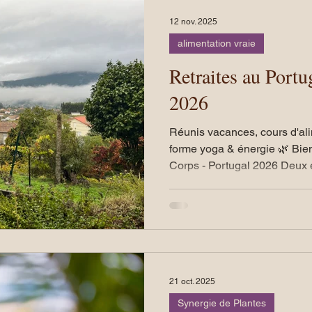
12 nov. 2025
alimentation vraie
Retraites au Portu
2026
Réunis vacances, cours d'ali
forme yoga & énergie 🌿 Bienvenue au Retraites Voies du
Corps - Portugal 2026 Deux
complémentaires, pour appren
autrement. Tout est concret, 
enseignement est facile à reprod
retraites, deux rythmes — un
régénérer
21 oct. 2025
Synergie de Plantes