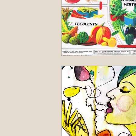
Porte Human Design
Human Des
Santé Holistique
Sciences quant
Yoga du Visage
Nada Yoga
Synergie de Plantes
Marche