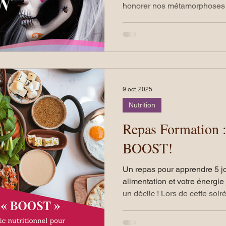
honorer nos métamorphoses et
C’est une période puissante 
intérieur, et le Human Design
éclairer ce chemin. Le Human Design, en tant que
processus de connaissance de
dynamiques énergétiques qui
un regard nouveau sur notre
9 oct. 2025
Nutrition
Repas Formation :
BOOST!
Un repas pour apprendre 5 jo
alimentation et votre énergie Ce n’est pas un régime, c’est
un déclic ! Lors de cette soirée conviviale, vous
découvrirez la technique d
innovante qui vous permet de