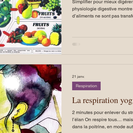
Simplifier pour mieux digérer L’observation de notr
ign Accessible
Cure Santé & Vitalité
Dessert/Goûter
physiologie digestive montre 
d’aliments ne sont pas tran
Certains nécessitent un envi
un environnement acide. Lo
iques appliquées
Prāṇāyāma
Yoga des Hormones
neutralisent, la digestion ralentit. Le but n’est
rigidifier l’alimentation, mai
fluide, légère et efficace.
Présence
Fréquence
Ingrédients conscients
21 janv.
Nature
Respiration
La respiration yo
2 minutes pour enlever du str
l’élan On respire tous… mais s
dans la poitrine, en mode au