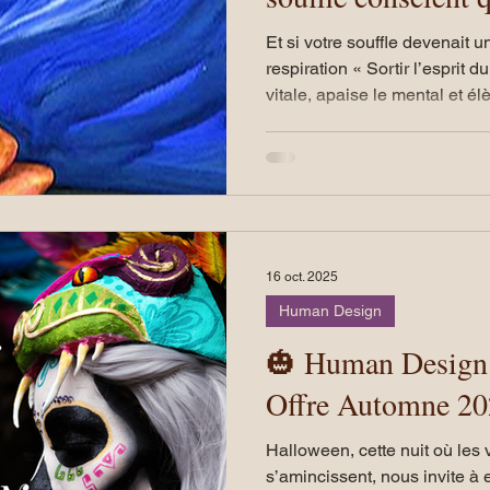
Et si votre souffle devenait un
respiration « Sortir l’esprit d
vitale, apaise le mental et é
régulièrement, elle vous reco
intérieur. Une invitation à respirer autrement, en séance et
au quotidien.
16 oct. 2025
Human Design
🎃 Human Design
Offre Aut
Halloween, cette nuit où les
s’amincissent, nous invite à