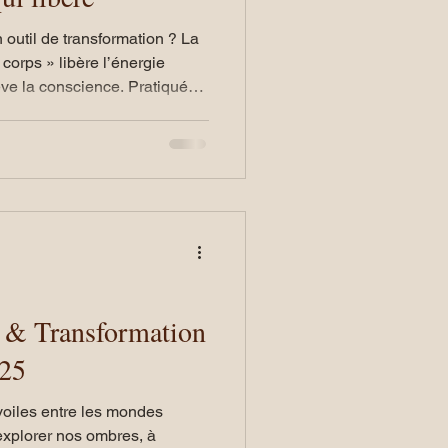
 outil de transformation ? La
u corps » libère l’énergie
lève la conscience. Pratiquée
nnecte à votre potentiel
 & Transformation
omne 2025
 voiles entre les mondes
 explorer nos ombres, à