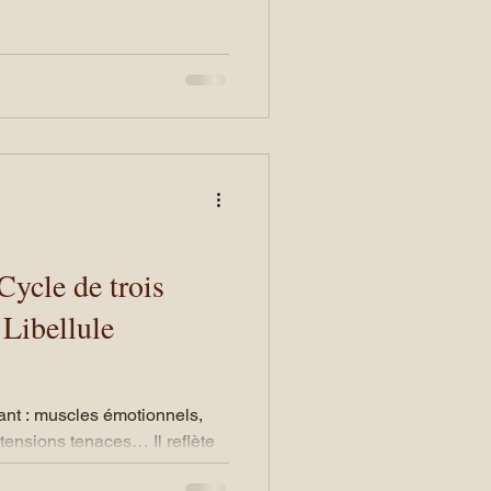
aute, le corps a tendance à
spiration yogique complète
açon simple de respirer qui
rps et aide le système
urgence” au mode
Cycle de trois
 Libellule
ivant : muscles émotionnels,
 tensions tenaces… Il reflète
s que ce que nous retenons.