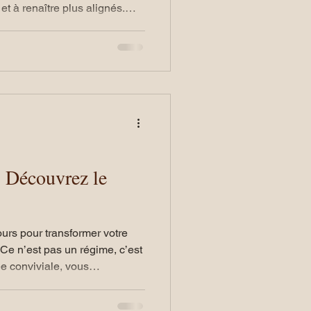
 à renaître plus alignés.
pour initier un changement
 est un outil précieux pour
 soi, permet de révéler les
 nous habitent et de poser
 manière d’être au mon
 Découvrez le
urs pour transformer votre
u BOOST, une méthode
 perdre jusqu’à 2,5 kg en 5