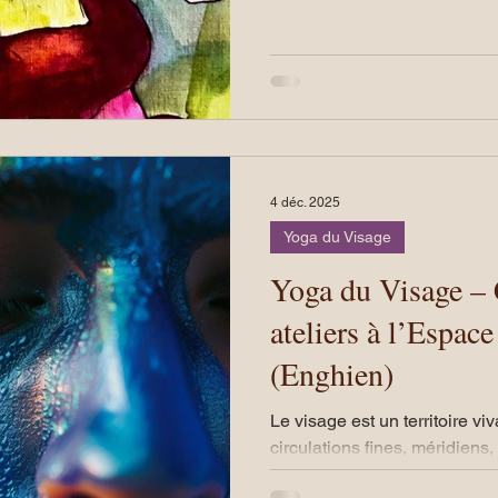
respiration reste courte et h
rester en mode alerte. La re
(pleine respiration) est une f
remet de l’espace dans le co
nerveux à passer du mode “
“récupération”.
4 déc. 2025
Yoga du Visage
Yoga du Visage – 
ateliers à l’Espace
(Enghien)
Le visage est un territoire v
circulations fines, méridiens,
autant ce que nous exprimon