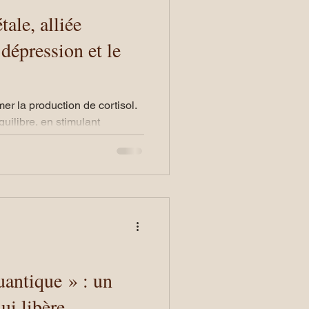
ale, alliée
 dépression et le
mer la production de cortisol.
équilibre, en stimulant
d’hormones du bien-être.
vient cette Synergie végétale
plantes adaptogènes. Grâce à
urels, ce jus aide l’organisme
oriser la détente et à renforcer
ntique » : un
ui libère