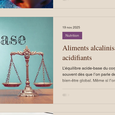
Le yoga du visage propose 
conscient, de la détente prof
présence qui transforme progr
sensations. Je vous propose u
complémentaires, chacun co
19 nov. 2025
du visage.
Nutrition
Aliments alcalinis
acidifiants
L’équilibre acide-base du cor
souvent dès que l’on parle de
bien-être global. Même si l
propres systèmes très effica
stable, notre alimentation et
faciliter — ou compliquer — 
favorise l’acidité ou l’alcalin
une santé plus cohérente et 