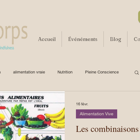
Accueil
Événéments
Blog
Co
n
alimentation vraie
Nutrition
Pleine Conscience
ssaisonnement
santé & vitalité
gestes essentiels
16 févr.
Alimentation Vive
Tranche de Vie
Témoignage
Clef Génétique
Les combinaisons 