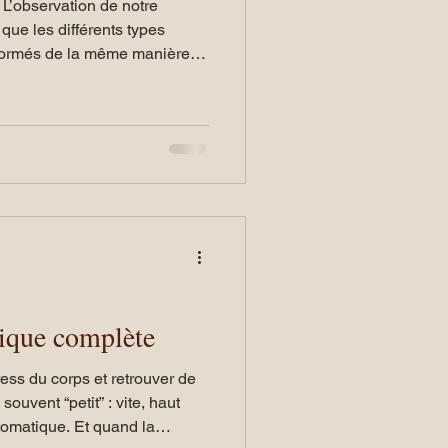
e
que les différents types
sformés de la même manière.
ronnement alcalin, d’autres
rsque ces environnements se
 pas de
s de favoriser une digestion
gique complète
ess du corps et retrouver de
ouvent “petit” : vite, haut
tomatique. Et quand la