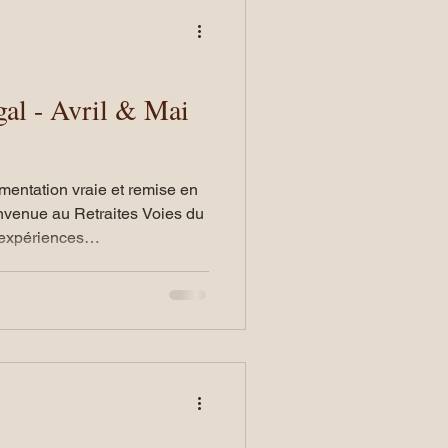
gal - Avril & Mai
mentation vraie et remise en
 expériences
dre à prendre soin de toi
pertinent et sain. Chaque
uire chez toi. Deux
e même intention : te